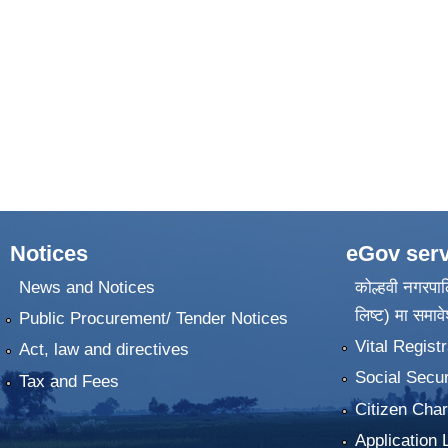
Notices
eGov serv
News and Notices
कोल्हवी नगरपाल
लिष्ट) मा समावे
Public Procurement/ Tender Notices
Vital Registr
Act, law and directives
Social Secur
Tax and Fees
Citizen Char
Application 