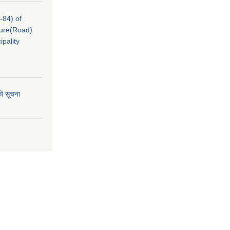
-84) of
cture(Road)
pality
को सूचना