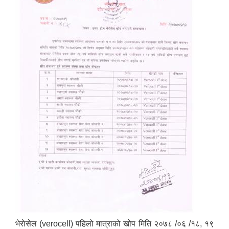
भेराेसेल (verocell) पहिलो मात्राको खोप मिति २०७८ /०६ /१८, १९