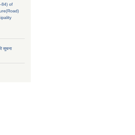
-84) of
cture(Road)
pality
को सूचना