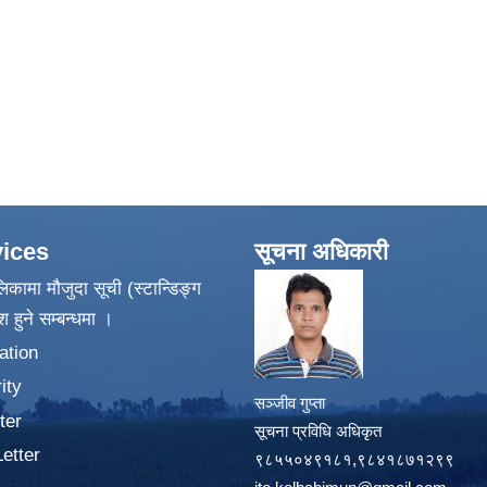
ices
सूचना अधिकारी
िकामा मौजुदा सूची (स्टान्डिङ्ग
श हुने सम्बन्धमा ।
ation
ity
सञ्जीव गुप्ता
ter
सूचना प्रविधि अधिकृत
Letter
९८५५०४९१८१,९८४१८७१२९९