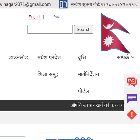
hvinagar2071@gmail.com
सन्देश सूचना बोर्ड:१६१८०५३४१०११५
English
नेपाली
Search form
Search
डाउनलोड
मधेश प्रदेश
वृत्ति
सम्पर्क
शिक्षा समुह
मार्गनिर्देशन
पोर्टल
औषधि उपचार खर्च नवीकरण गर्ने जरुरी सूचन