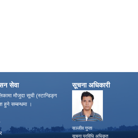
ासन सेवा
सूचना अधिकारी
िकामा मौजुदा सूची (स्टान्डिङ्ग
श हुने सम्बन्धमा ।
ा
सञ्जीव गुप्ता
र
सूचना प्रविधि अधिकृत