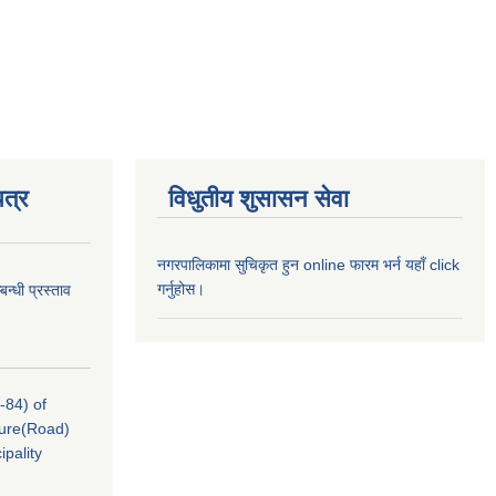
त्र
विधुतीय शुसासन सेवा
नगरपालिकामा सुचिकृत हुन online फारम भर्न यहाँ click
गर्नुहोस।
न्धी प्रस्ताव
-84) of
cture(Road)
pality