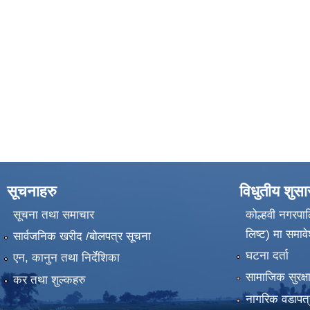
सूचनाहरु
विधुतीय शुस
सूचना तथा समाचार
कोल्हवी नगरपाल
लिष्ट) मा समावे
सार्वजनिक खरीद /बोलपत्र सूचना
घटना दर्ता
एन, कानुन तथा निर्देशिका
सामाजिक सुरक्ष
कर तथा शुल्कहरु
नागरिक वडापत्