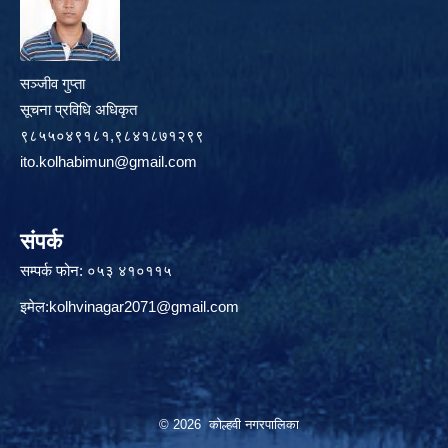
सञ्जीव गुप्ता
सूचना प्रविधि अधिकृत
९८५५०४९१८१,९८४१८७१२९९
ito.kolhabimun@gmail.com
संपर्क
सम्पर्क फोन: ०५३ ४१०११५
इमेल:
kolhvinagar2071@gmail.com
© 2026 कोल्हवी नगरपालिका