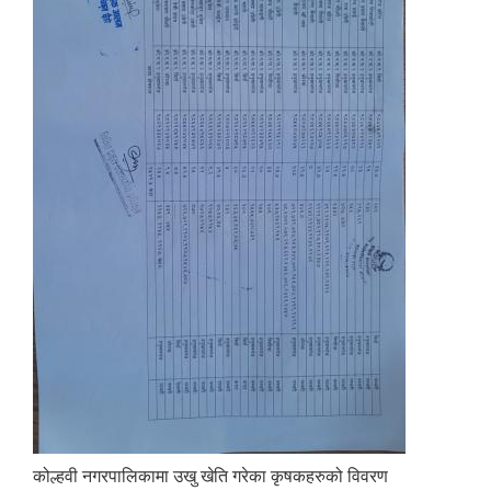
कोल्हवी नगरपालिकामा उखु खेति गरेका कृषकहरुको विवरण