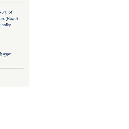
-84) of
cture(Road)
pality
को सूचना