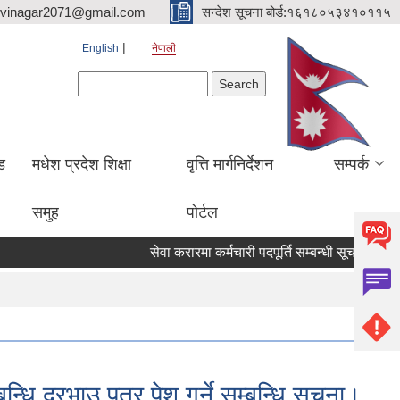
hvinagar2071@gmail.com
सन्देश सूचना बोर्ड:१६१८०५३४१०११५
English
नेपाली
Search form
Search
ड
मधेश प्रदेश शिक्षा
वृत्ति मार्गनिर्देशन
सम्पर्क
समुह
पोर्टल
सेवा करारमा कर्मचारी पदपूर्ति सम्बन्धी सूचना
आ. व. 
ि दरभाउ पत्र पेश गर्ने सम्बन्धि सूचना।