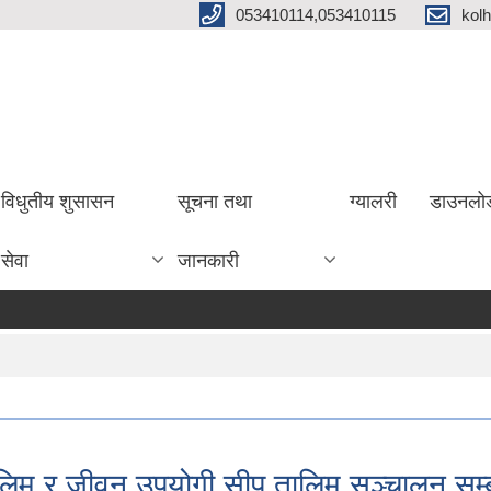
053410114,053410115
kol
विधुतीय शुसासन
सूचना तथा
ग्यालरी
डाउनलो
सेवा
जानकारी
िम र जीवन उपयोगी सीप तालिम सञ्चालन सम्बन्ध